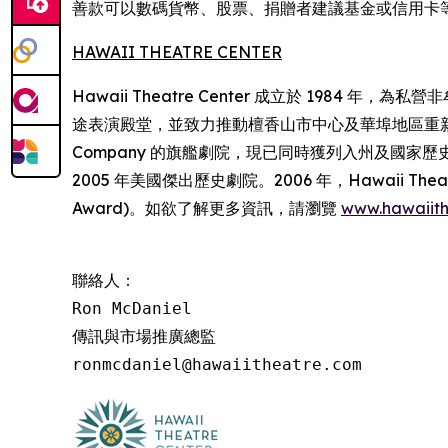
善款可以數碼貨幣、股票、捐贈者建議基金或信用卡等方式，直
HAWAII THEATRE CENTER
Hawaii Theatre Center 成立於 1984
途表演殿堂，並致力推動檀香山市中心及華埠地區重新發展。設有 1,4
Company 的旗艦劇院，現已同時獲列入州及國家歷史名勝名冊
2005 年美國傑出歷史劇院。2006 年，Hawaii Theatre Cen
Award)。如欲了解更多資訊，請瀏覽
www.hawaiith
聯絡人：

Ron McDaniel

傳訊與市場推廣總監

ronmcdaniel@hawaiitheatre.com