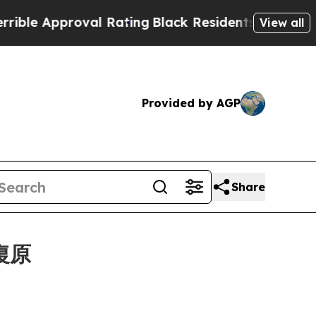
 Approval Rating
Black Residents Warned of Abus
View all
Provided by AGP
Share
復原