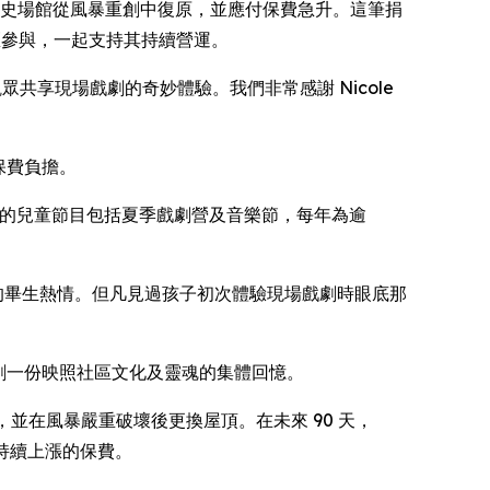
00 美元撥款，助此歷史場館從風暴重創中復原，並應付保費急升。這筆捐
動全社區參與，一起支持其持續營運。
香山觀眾共享現場戲劇的奇妙體驗。我們非常感謝 Nicole
保費負擔。
tre 開辦的兒童節目包括夏季戲劇營及音樂節，每年為逾
表演藝術的畢生熱情。但凡見過孩子初次體驗現場戲劇時眼底那
為共創一份映照社區文化及靈魂的集體回憶。
的修葺，並在風暴嚴重破壞後更換屋頂。在未來 90 天，
支及持續上漲的保費。