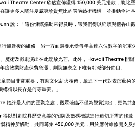
E) -- Hawaii Theatre Center 欣然宣佈獲得 150,0
Initiative，旨在讓更多人關注夏威夷珍貴無比的表演藝術機構，並推
Gregory Dunn 說：「這份慷慨捐助來得及時，讓我們得以延續與檀
方面需要進行風暴後的維修，另一方面還要承受每年高達六位數字的沉重
樂會、喜劇、魔術及戲劇演出在此綻放光芒。此外，Hawaii Thea
間，年度物業財產保費急漲，劇院無奈之下唯有削減部分節目。
Theatre 的兒童節目非常重要，有助文化薪火相傳，啟迪下一代對
殿堂級機構得以長存是何等重要。」
heatre 始終是人們的匯聚之處，觀眾蒞臨不僅為觀賞演出，更
re Center 得以對劇院具歷史意義的招牌及數碼標誌進行迫切所需
 家族的慷慨精神所觸動，共同籌集 450,000 美元，用於應付維修開