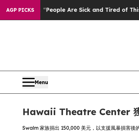
gan Win: “People Are Sick and Tired of This Polit
AGP PICKS
Menu
Hawaii Theatre C
Swalm 家族捐出 150,000 美元，以支援風暴損害